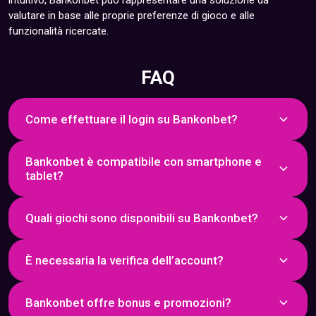
valutare in base alle proprie preferenze di gioco e alle
funzionalità ricercate.
FAQ
Come effettuare il login su Bankonbet?
Bankonbet è compatibile con smartphone e
Per accedere alla piattaforma è generalmente sufficiente 
tablet?
inserire email o username e password nella sezione login 
disponibile sulla homepage. Dopo l’accesso, gli utenti 
possono utilizzare il casinò online, le scommesse 
Quali giochi sono disponibili su Bankonbet?
Sì, la piattaforma è progettata per funzionare anche su 
sportive e le principali funzionalità dell’account 
dispositivi mobili. Gli utenti possono accedere a slot 
personale.
online, eventi sportivi live, bonus e gestione dell’account 
È necessaria la verifica dell’account?
Bankonbet può includere diverse categorie di 
direttamente da smartphone o tablet tramite browser 
intrattenimento online, tra cui slot machine, live casino, 
mobile.
roulette, blackjack, baccarat e scommesse sportive. La 
Bankonbet offre bonus e promozioni?
In alcuni casi la piattaforma può richiedere procedure di 
disponibilità dei giochi può variare in base alle sezioni 