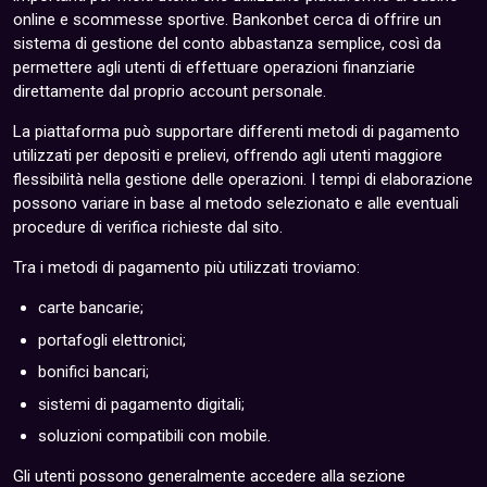
online e scommesse sportive. Bankonbet cerca di offrire un
sistema di gestione del conto abbastanza semplice, così da
permettere agli utenti di effettuare operazioni finanziarie
direttamente dal proprio account personale.
La piattaforma può supportare differenti metodi di pagamento
utilizzati per depositi e prelievi, offrendo agli utenti maggiore
flessibilità nella gestione delle operazioni. I tempi di elaborazione
possono variare in base al metodo selezionato e alle eventuali
procedure di verifica richieste dal sito.
Tra i metodi di pagamento più utilizzati troviamo:
carte bancarie;
portafogli elettronici;
bonifici bancari;
sistemi di pagamento digitali;
soluzioni compatibili con mobile.
Gli utenti possono generalmente accedere alla sezione