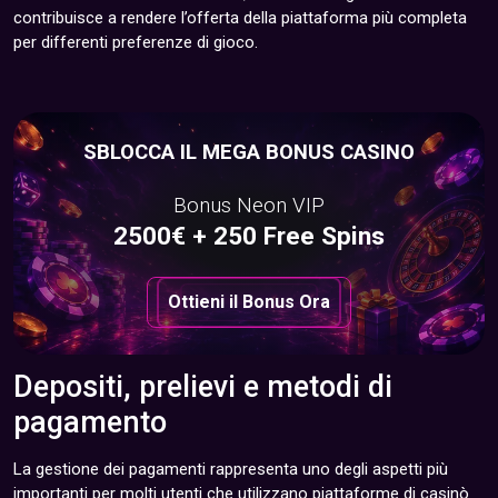
contribuisce a rendere l’offerta della piattaforma più completa
per differenti preferenze di gioco.
SBLOCCA IL MEGA BONUS CASINO
Bonus Neon VIP
2500€ + 250 Free Spins
Ottieni il Bonus Ora
Depositi, prelievi e metodi di
pagamento
La gestione dei pagamenti rappresenta uno degli aspetti più
importanti per molti utenti che utilizzano piattaforme di casinò