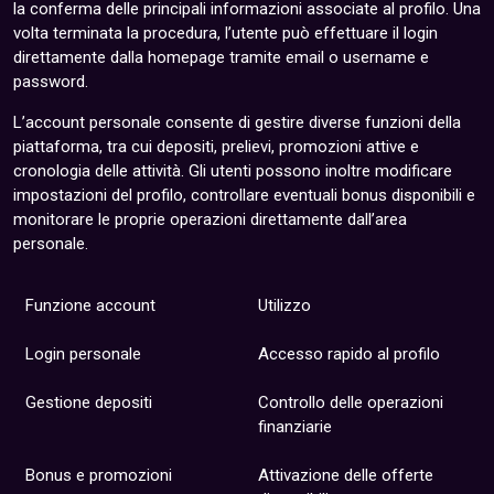
la conferma delle principali informazioni associate al profilo. Una
volta terminata la procedura, l’utente può effettuare il login
direttamente dalla homepage tramite email o username e
password.
L’account personale consente di gestire diverse funzioni della
piattaforma, tra cui depositi, prelievi, promozioni attive e
cronologia delle attività. Gli utenti possono inoltre modificare
impostazioni del profilo, controllare eventuali bonus disponibili e
monitorare le proprie operazioni direttamente dall’area
personale.
Funzione account
Utilizzo
Login personale
Accesso rapido al profilo
Gestione depositi
Controllo delle operazioni
finanziarie
Bonus e promozioni
Attivazione delle offerte