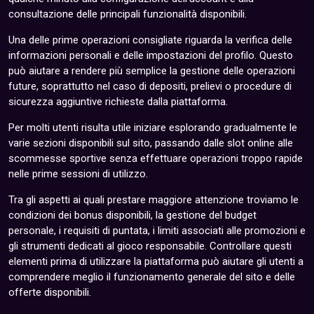
consultazione delle principali funzionalità disponibili.
Una delle prime operazioni consigliate riguarda la verifica delle
informazioni personali e delle impostazioni del profilo. Questo
può aiutare a rendere più semplice la gestione delle operazioni
future, soprattutto nel caso di depositi, prelievi o procedure di
sicurezza aggiuntive richieste dalla piattaforma.
Per molti utenti risulta utile iniziare esplorando gradualmente le
varie sezioni disponibili sul sito, passando dalle slot online alle
scommesse sportive senza effettuare operazioni troppo rapide
nelle prime sessioni di utilizzo.
Tra gli aspetti ai quali prestare maggiore attenzione troviamo le
condizioni dei bonus disponibili, la gestione del budget
personale, i requisiti di puntata, i limiti associati alle promozioni e
gli strumenti dedicati al gioco responsabile. Controllare questi
elementi prima di utilizzare la piattaforma può aiutare gli utenti a
comprendere meglio il funzionamento generale del sito e delle
offerte disponibili.