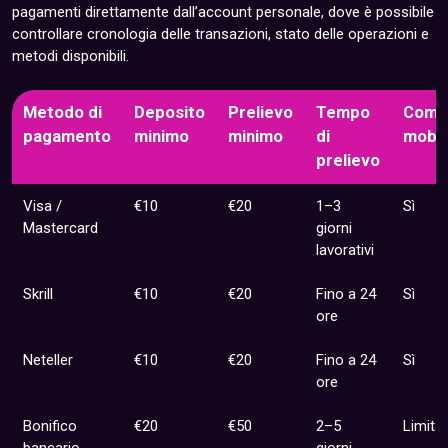
pagamenti direttamente dall’account personale, dove è possibile
controllare cronologia delle transazioni, stato delle operazioni e
metodi disponibili.
Metodo di
Deposito
Prelievo
Tempo
Compa
pagamento
minimo
minimo
di
mobil
prelievo
Visa /
€10
€20
1–3
Sì
Mastercard
giorni
lavorativi
Skrill
€10
€20
Fino a 24
Sì
ore
Neteller
€10
€20
Fino a 24
Sì
ore
Bonifico
€20
€50
2–5
Limita
bancario
giorni