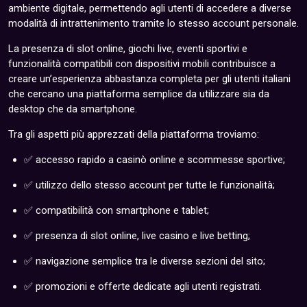
ambiente digitale, permettendo agli utenti di accedere a diverse
modalità di intrattenimento tramite lo stesso account personale.
La presenza di slot online, giochi live, eventi sportivi e
funzionalità compatibili con dispositivi mobili contribuisce a
creare un’esperienza abbastanza completa per gli utenti italiani
che cercano una piattaforma semplice da utilizzare sia da
desktop che da smartphone.
Tra gli aspetti più apprezzati della piattaforma troviamo:
✅ accesso rapido a casinò online e scommesse sportive;
✅ utilizzo dello stesso account per tutte le funzionalità;
✅ compatibilità con smartphone e tablet;
✅ presenza di slot online, live casino e live betting;
✅ navigazione semplice tra le diverse sezioni del sito;
✅ promozioni e offerte dedicate agli utenti registrati.