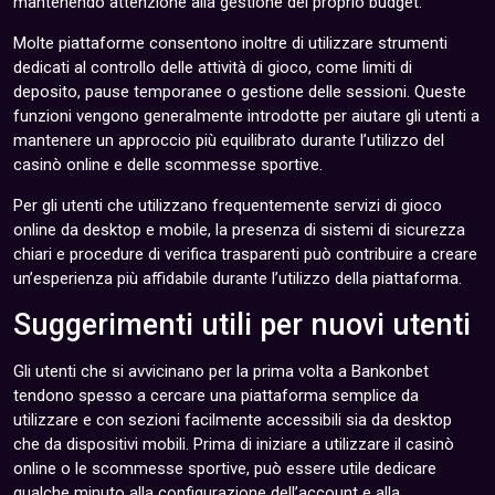
mantenendo attenzione alla gestione del proprio budget.
Molte piattaforme consentono inoltre di utilizzare strumenti
dedicati al controllo delle attività di gioco, come limiti di
deposito, pause temporanee o gestione delle sessioni. Queste
funzioni vengono generalmente introdotte per aiutare gli utenti a
mantenere un approccio più equilibrato durante l’utilizzo del
casinò online e delle scommesse sportive.
Per gli utenti che utilizzano frequentemente servizi di gioco
online da desktop e mobile, la presenza di sistemi di sicurezza
chiari e procedure di verifica trasparenti può contribuire a creare
un’esperienza più affidabile durante l’utilizzo della piattaforma.
Suggerimenti utili per nuovi utenti
Gli utenti che si avvicinano per la prima volta a Bankonbet
tendono spesso a cercare una piattaforma semplice da
utilizzare e con sezioni facilmente accessibili sia da desktop
che da dispositivi mobili. Prima di iniziare a utilizzare il casinò
online o le scommesse sportive, può essere utile dedicare
qualche minuto alla configurazione dell’account e alla