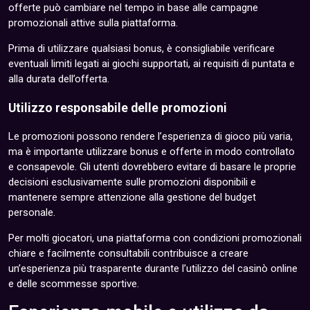
offerte può cambiare nel tempo in base alle campagne
promozionali attive sulla piattaforma.
Prima di utilizzare qualsiasi bonus, è consigliabile verificare
eventuali limiti legati ai giochi supportati, ai requisiti di puntata e
alla durata dell’offerta.
Utilizzo responsabile delle promozioni
Le promozioni possono rendere l’esperienza di gioco più varia,
ma è importante utilizzare bonus e offerte in modo controllato
e consapevole. Gli utenti dovrebbero evitare di basare le proprie
decisioni esclusivamente sulle promozioni disponibili e
mantenere sempre attenzione alla gestione del budget
personale.
Per molti giocatori, una piattaforma con condizioni promozionali
chiare e facilmente consultabili contribuisce a creare
un’esperienza più trasparente durante l’utilizzo del casinò online
e delle scommesse sportive.