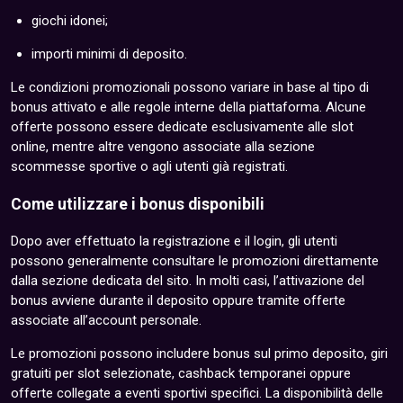
giochi idonei;
importi minimi di deposito.
Le condizioni promozionali possono variare in base al tipo di
bonus attivato e alle regole interne della piattaforma. Alcune
offerte possono essere dedicate esclusivamente alle slot
online, mentre altre vengono associate alla sezione
scommesse sportive o agli utenti già registrati.
Come utilizzare i bonus disponibili
Dopo aver effettuato la registrazione e il login, gli utenti
possono generalmente consultare le promozioni direttamente
dalla sezione dedicata del sito. In molti casi, l’attivazione del
bonus avviene durante il deposito oppure tramite offerte
associate all’account personale.
Le promozioni possono includere bonus sul primo deposito, giri
gratuiti per slot selezionate, cashback temporanei oppure
offerte collegate a eventi sportivi specifici. La disponibilità delle