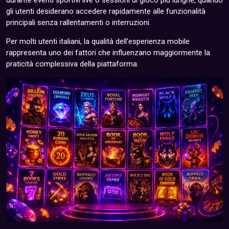
durante eventi sportivi live o sessioni di gioco più lunghe, quando
gli utenti desiderano accedere rapidamente alle funzionalità
principali senza rallentamenti o interruzioni.
Per molti utenti italiani, la qualità dell’esperienza mobile
rappresenta uno dei fattori che influenzano maggiormente la
praticità complessiva della piattaforma.