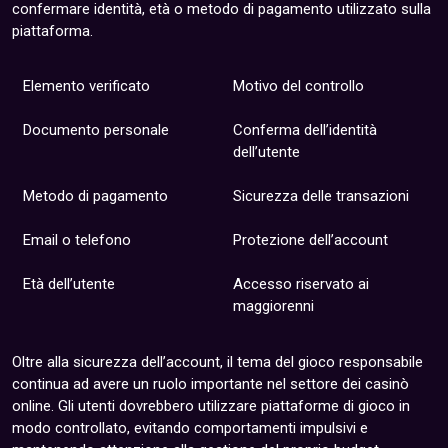
confermare identità, età o metodo di pagamento utilizzato sulla
piattaforma.
Elemento verificato
Motivo del controllo
Documento personale
Conferma dell’identità
dell’utente
Metodo di pagamento
Sicurezza delle transazioni
Email o telefono
Protezione dell’account
Età dell’utente
Accesso riservato ai
maggiorenni
Oltre alla sicurezza dell’account, il tema del gioco responsabile
continua ad avere un ruolo importante nel settore dei casinò
online. Gli utenti dovrebbero utilizzare piattaforme di gioco in
modo controllato, evitando comportamenti impulsivi e