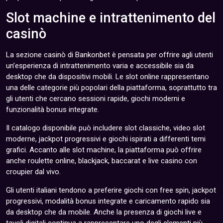
Slot machine e intrattenimento del
casinò
La sezione casinò di Bankonbet è pensata per offrire agli utenti
un’esperienza di intrattenimento varia e accessibile sia da
desktop che da dispositivi mobili. Le slot online rappresentano
una delle categorie più popolari della piattaforma, soprattutto tra
gli utenti che cercano sessioni rapide, giochi moderni e
funzionalità bonus integrate.
Il catalogo disponibile può includere slot classiche, video slot
moderne, jackpot progressivi e giochi ispirati a differenti temi
grafici. Accanto alle slot machine, la piattaforma può offrire
anche roulette online, blackjack, baccarat e live casino con
croupier dal vivo.
Gli utenti italiani tendono a preferire giochi con free spin, jackpot
progressivi, modalità bonus integrate e caricamento rapido sia
da desktop che da mobile. Anche la presenza di giochi live e